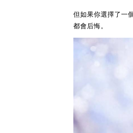
但如果你選擇了一
都會后悔。