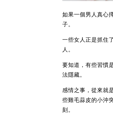
如果一個男人真心
子。
一些女人正是抓住
人。
要知道，有些習慣
法隱藏。
感情之事，從來就
些雞毛蒜皮的小沖
刻。