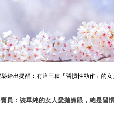
經驗給出提醒：有這三種「習慣性動作」的女
外賣員：裝單純的女人愛拋媚眼，總是習