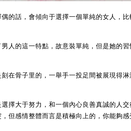
擇偶的話，會傾向于選擇一個單純的女人，比
了男人的這一特點，故意裝單純，但是她的習
是刻在骨子里的，一舉手一投足間被展現得淋
是選擇大于努力，和一個內心良善真誠的人交
突，但感情整體而言是積極向上的，你能夠感