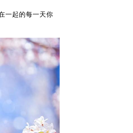
在一起的每一天你