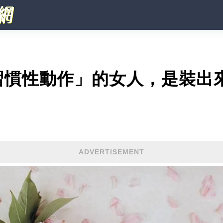
習慣性動作」的女人，是裝出
ADVERTISEMENT