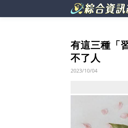
有這三種「
不了人
2023/10/04