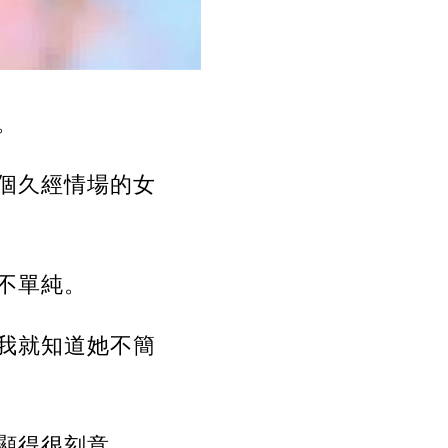
。
個久經情場的女
不單純。
我就知道她不簡
顯得很刻意。